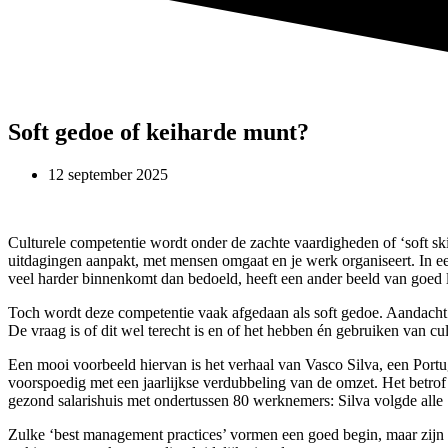
Soft gedoe of keiharde munt?
12 september 2025
Culturele competentie wordt onder de zachte vaardigheden of ‘soft skil
uitdagingen aanpakt, met mensen omgaat en je werk organiseert. In een
veel harder binnenkomt dan bedoeld, heeft een ander beeld van goed lei
Toch wordt deze competentie vaak afgedaan als soft gedoe. Aandacht vo
De vraag is of dit wel terecht is en of het hebben én gebruiken van c
Een mooi voorbeeld hiervan is het verhaal van Vasco Silva, een Portu
voorspoedig met een jaarlijkse verdubbeling van de omzet. Het betrof 
gezond salarishuis met ondertussen 80 werknemers: Silva volgde alle 
Zulke ‘best management practices’ vormen een goed begin, maar zijn 