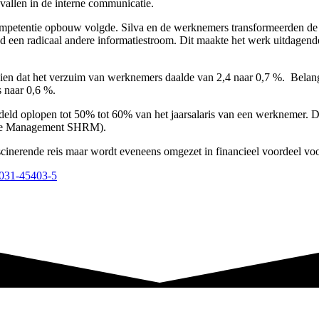
evallen in de interne communicatie.
etentie opbouw volgde. Silva en de werknemers transformeerden de int
 een radicaal andere informatiestroom. Dit maakte het werk uitdagender 
 zien dat het verzuim van werknemers daalde van 2,4 naar 0,7 %. Belangr
fs naar 0,6 %.
eld oplopen tot 50% tot 60% van het jaarsalaris van een werknemer. D
ource Management SHRM).
scinerende reis maar wordt eveneens omgezet in financieel voordeel voo
3-031-45403-5