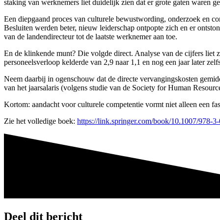
staking van werknemers liet duidelijk zien dat er grote gaten waren g
Een diepgaand proces van culturele bewustwording, onderzoek en comp
Besluiten werden beter, nieuw leiderschap ontpopte zich en er ontstond
van de landendirecteur tot de laatste werknemer aan toe.
En de klinkende munt? Die volgde direct. Analyse van de cijfers liet
personeelsverloop kelderde van 2,9 naar 1,1 en nog een jaar later zel
Neem daarbij in ogenschouw dat de directe vervangingskosten gemidd
van het jaarsalaris (volgens studie van de Society for Human Res
Kortom: aandacht voor culturele competentie vormt niet alleen een fa
Zie het volledige boek:
https://link.springer.com/book/10.1007/978-
Deel dit bericht